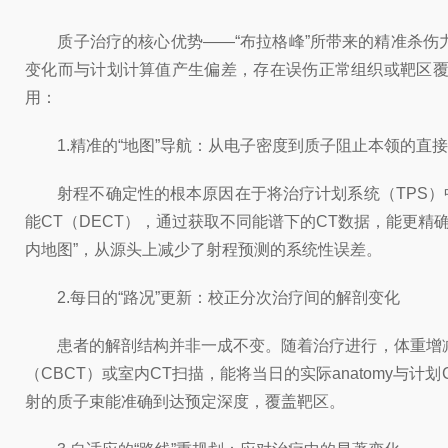
质子治疗的核心优势——“布拉格峰”所带来的精准杀伤力，同
变化而与计划计算值产生偏差，存在误伤正常组织或靶区覆盖不足的风险
用：
1.精准的“地图”导航：从电子密度到质子阻止本领的直
射程不确定性的根本原因在于将治疗计划系统（TPS）中基于初始
能CT（DECT），通过获取不同能谱下的CT数据，能更
内地图”，从源头上减少了射程预测的系统性误差。
2.每日的“路况”更新：校正分次治疗间的解剖变化
患者的解剖结构并非一成不变。随着治疗进行，体重增减
（CBCT）或室内CT扫描，能将当日的实际anatomy
射的质子束能准确到达预定深度，覆盖靶区。