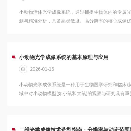
小动物活体光学成像系统，通过捕捉生物体内的专属
测与精准分析，具备高灵敏度、高分辨率的核心成像
域的关键设备，全程采用无创成像模式，替代传统有
该系统的成像原理主要分为生物发光和荧光成像两大
侧重，共同构成完整的活体光学成像体系，具体原理
像属于内源自发发光技术，最大特点是无需外界激发
小动物光学成像系统的基本原理与应用
应产生可检测...
2026-01-15
小动物光学成像系统是一种用于生物医学研究和临床
域中对小动物模型(如小鼠和大鼠)的观察与研究具有
主要技术以及在科学研究和临床应用中的广泛应用。
基本原理基于光学成像技术，通过捕捉生物组织或细
工作过程通常包括以下几个步骤：1、光源激发：配备
灯，能够产生特定波长的激发光。这些光源通常选择
二维光学成像技术选型指南：分辨率与动态范围