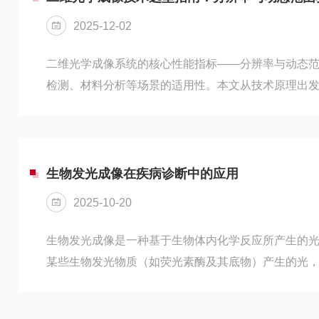
的波长。...
2025-12-02
二维光学成像系统的核心性能指标——分辨率与动态
检测、材料分析等场景的适用性。本文从技术原理出
架。一、分辨率需求主导的选型策略高分辨率优先场
像：通过点扫描与针孔滤波实现光学切片，横向分辨率可
观察，但扫描速度较慢。超分辨荧光成像（STED/PAL
辨率达20-50nm，但需特殊荧光标记与复杂算法，适合
生物发光成像在疾病诊断中的应用
2025-10-20
生物发光成像是一种基于生物体内化学反应所产生的
某些生物发光物质（如荧光素酶及其底物）产生的光
组织和细胞成像，广泛应用于生物医学研究和诊断中
监测以及疾病机制研究等方面展现出巨大潜力。生物